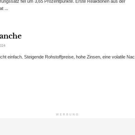
erungssatz fiel um 3,65 Prozentpunkte. Erste Reaktionen aus der
t ...
ranche
024
ht einfach. Steigende Rohstoffpreise, hohe Zinsen, eine volatile Nac
WERBUNG