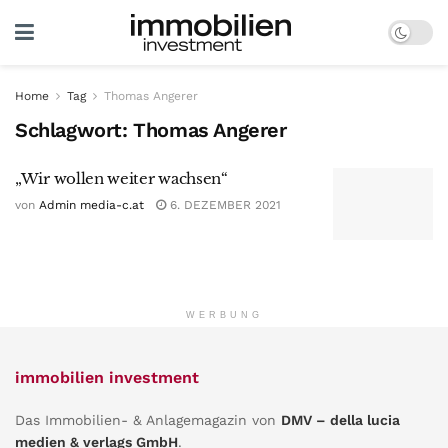
Home
Tag
Thomas Angerer
Schlagwort:
Thomas Angerer
„Wir wollen weiter wachsen“
von
Admin media-c.at
6. DEZEMBER 2021
WERBUNG
immobilien investment
Das Immobilien- & Anlagemagazin von
DMV – della lucia
medien & verlags GmbH
.