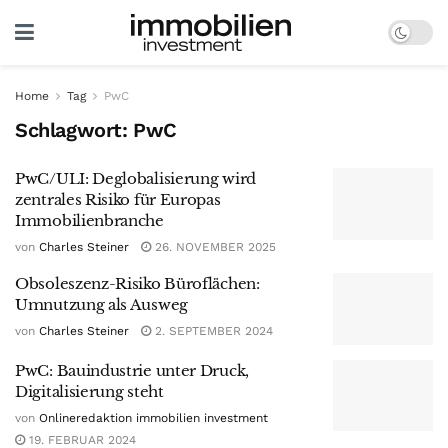
Home
Tag
PwC
Schlagwort:
PwC
PwC/ULI: Deglobalisierung wird
zentrales Risiko für Europas
Immobilienbranche
von
Charles Steiner
26. NOVEMBER 2025
Obsoleszenz-Risiko Büroflächen:
Umnutzung als Ausweg
von
Charles Steiner
2. SEPTEMBER 2024
PwC: Bauindustrie unter Druck,
Digitalisierung steht
von
Onlineredaktion immobilien investment
19. FEBRUAR 2024