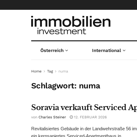
Österreich
International
Home
Tag
numa
Schlagwort:
numa
Soravia verkauft Serviced 
von
Charles Steiner
12. FEBRUAR 2026
Revitalisiertes Gebäude in der Landwehrstraße 56 i
ein kernsaniertes Serviced-Apartmenthaus in ...