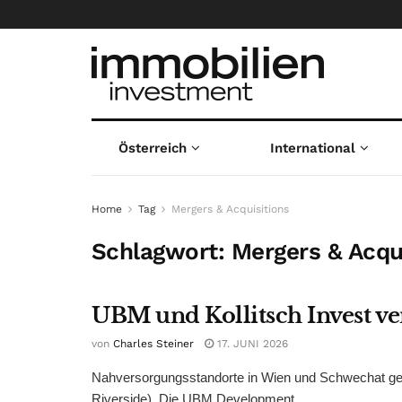
Österreich
International
Home
Tag
Mergers & Acquisitions
Schlagwort:
Mergers & Acqu
UBM und Kollitsch Invest ve
von
Charles Steiner
17. JUNI 2026
Nahversorgungsstandorte in Wien und Schwechat gehe
Riverside). Die UBM Development ...