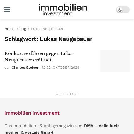
Home
Tag
Lukas Neugebauer
Schlagwort:
Lukas Neugebauer
Konkursverfahren gegen Lukas
Neugebauer eröffnet
von
Charles Steiner
22. OKTOBER 2024
WERBUNG
immobilien investment
Das Immobilien- & Anlagemagazin von
DMV – della lucia
medien & verlags GmbH
.