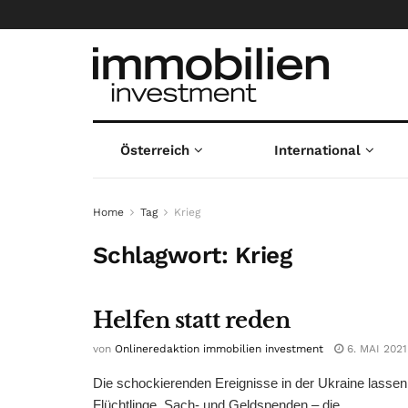
Österreich
International
Home
Tag
Krieg
Schlagwort:
Krieg
Helfen statt reden
von
Onlineredaktion immobilien investment
6. MAI 2021
Die schockierenden Ereignisse in der Ukraine lassen 
Flüchtlinge, Sach- und Geldspenden – die ...