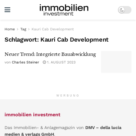
Home
Tag
Kauri Cab Development
Schlagwort:
Kauri Cab Development
Neuer Trend: Integrierte Bauabwicklung
von
Charles Steiner
1. AUGUST 2023
WERBUNG
immobilien investment
Das Immobilien- & Anlagemagazin von
DMV – della lucia
medien & verlags GmbH
.