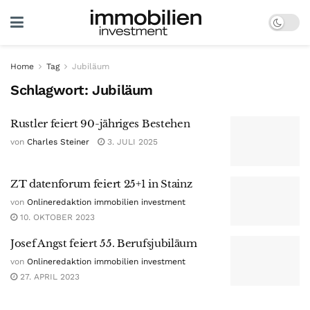
Home
Tag
Jubiläum
Schlagwort:
Jubiläum
Rustler feiert 90-jähriges Bestehen
von
Charles Steiner
3. JULI 2025
ZT datenforum feiert 25+1 in Stainz
von
Onlineredaktion immobilien investment
10. OKTOBER 2023
Josef Angst feiert 55. Berufsjubiläum
von
Onlineredaktion immobilien investment
27. APRIL 2023