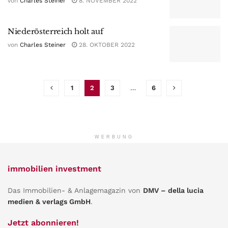
von
Charles Steiner
8. NOVEMBER 2022
Niederösterreich holt auf
von
Charles Steiner
28. OKTOBER 2022
1
2
3
…
6
WERBUNG
immobilien investment
Das Immobilien- & Anlagemagazin von
DMV – della lucia
medien & verlags GmbH
.
Jetzt abonnieren!