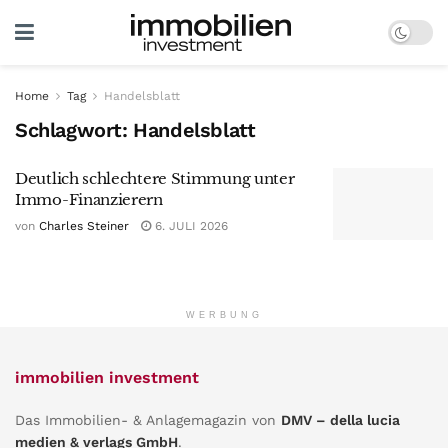
Home
Tag
Handelsblatt
Schlagwort:
Handelsblatt
Deutlich schlechtere Stimmung unter
Immo-Finanzierern
von
Charles Steiner
6. JULI 2026
WERBUNG
immobilien investment
Das Immobilien- & Anlagemagazin von
DMV – della lucia
medien & verlags GmbH
.