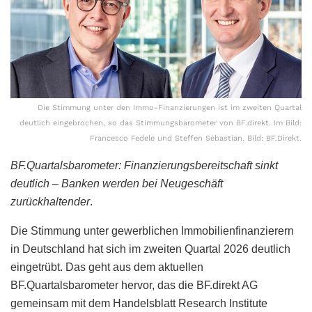
Die Stimmung unter den Immo-Finanzierungen ist im zweiten Quartal
deutlich eingebrochen, so das Stimmungsbarometer von BF.direkt. Im Bild:
Francesco Fedele und Steffen Sebastian. Bild: BF.Direkt.
BF.Quartalsbarometer: Finanzierungsbereitschaft sinkt
deutlich – Banken werden bei Neugeschäft
zurückhaltender
.
Die Stimmung unter gewerblichen Immobilienfinanzierern
in Deutschland hat sich im zweiten Quartal 2026 deutlich
eingetrübt. Das geht aus dem aktuellen
BF.Quartalsbarometer hervor, das die BF.direkt AG
gemeinsam mit dem Handelsblatt Research Institute