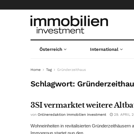
Österreich
International
Home
Tag
Gründerzeithaus
Schlagwort:
Gründerzeitha
3SI vermarktet weitere Al
von
Onlineredaktion immobilien investment
29. APRIL 
Wohneinheiten in revitalisierten Gründerzeithäusern 
Immogroup startet nun den ...