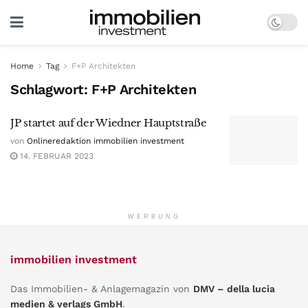
Home
Tag
F+P Architekten
Schlagwort:
F+P Architekten
JP startet auf der Wiedner Hauptstraße
von
Onlineredaktion immobilien investment
14. FEBRUAR 2023
WERBUNG
immobilien investment
Das Immobilien- & Anlagemagazin von
DMV – della lucia
medien & verlags GmbH
.