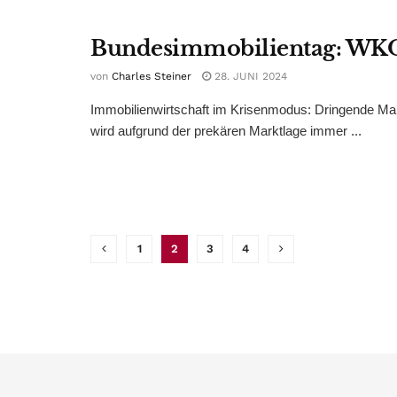
Bundesimmobilientag: WKO 
von
Charles Steiner
28. JUNI 2024
Immobilienwirtschaft im Krisenmodus: Dringende Maß
wird aufgrund der prekären Marktlage immer ...
1
2
3
4