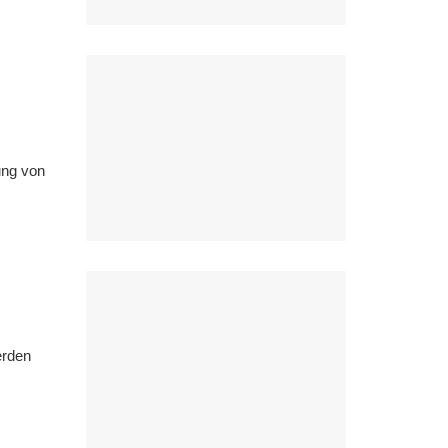
ung von
erden