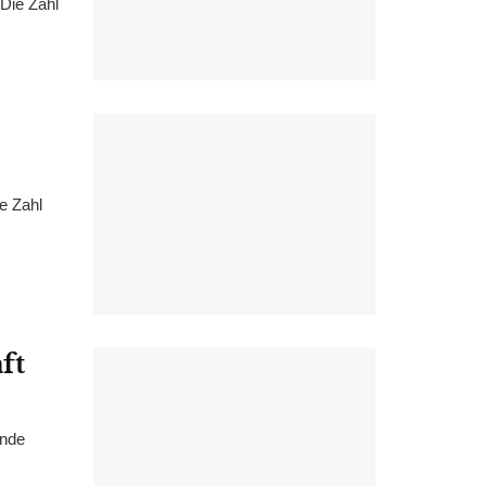
Die Zahl
e Zahl
ft
ände