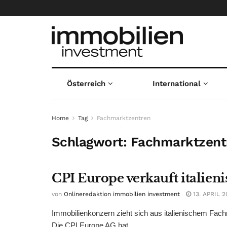
Österreich
International
Home
Tag
Fachmarktzentren
Schlagwort:
Fachmarktzent
CPI Europe verkauft italien
von
Onlineredaktion immobilien investment
13. APRIL 2
Immobilienkonzern zieht sich aus italienischem Fac
Die CPI Europe AG hat ...