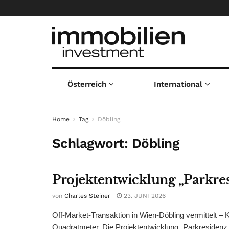
Österreich
International
Home
Tag
Döbling
Schlagwort:
Döbling
Projektentwicklung „Parkre
von
Charles Steiner
23. JUNI 2026
Off-Market-Transaktion in Wien-Döbling vermittelt – 
Quadratmeter. Die Projektentwicklung „Parkresidenz G