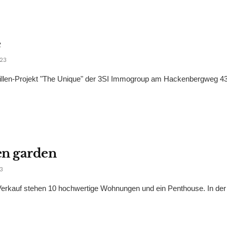
e
023
svillen-Projekt "The Unique" der 3SI Immogroup am Hackenbergweg 43
en garden
3
Verkauf stehen 10 hochwertige Wohnungen und ein Penthouse. In der