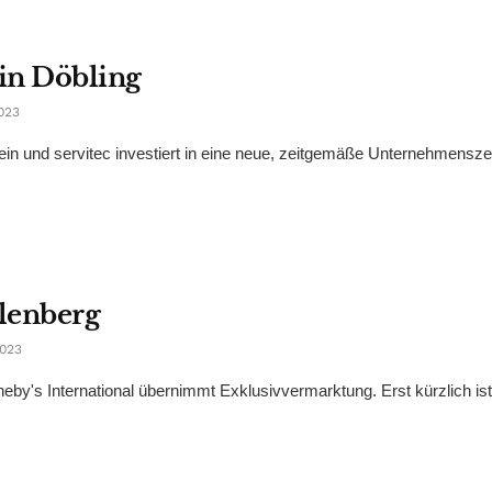
in Döbling
023
n und servitec investiert in eine neue, zeitgemäße Unternehmenszen
lenberg
023
otheby's International übernimmt Exklusivvermarktung. Erst kürzlich is