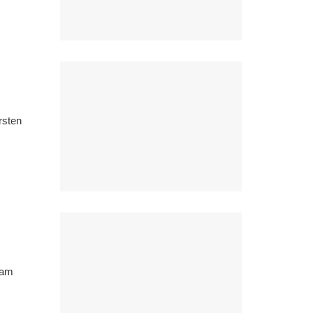
rsten
 am