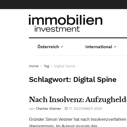
Österreich
International
Home
Tag
Digital Spine
Schlagwort:
Digital Spine
Nach Insolvenz: Aufzugheld
von
Charles Steiner
17. DEZEMBER 2024
Gründer Simon Vestner hat nach Insolvenzverfahren
übernommen. Im August musste das ...