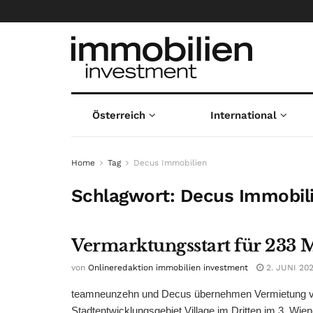
Österreich
International
Home
Tag
Decus Immobilien
Schlagwort:
Decus Immobil
Vermarktungsstart für 233 
von
Onlineredaktion immobilien investment
2. JUNI 20
teamneunzehn und Decus übernehmen Vermietung von
Stadtentwicklungsgebiet Village im Dritten im 3. Wiene