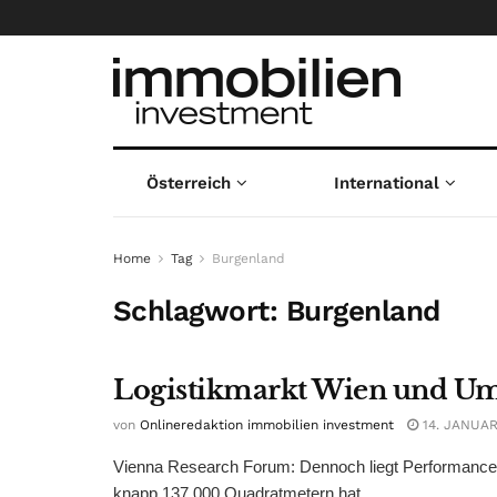
Österreich
International
Home
Tag
Burgenland
Schlagwort:
Burgenland
Logistikmarkt Wien und Um
von
Onlineredaktion immobilien investment
14. JANUAR
Vienna Research Forum: Dennoch liegt Performance w
knapp 137.000 Quadratmetern hat ...