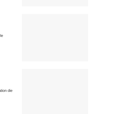
le
tion die