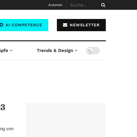
Autoren
AI COMPETENCE
NEWSLETTER
öpfe
Trends & Design
23
ung von