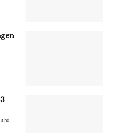
ngen
23
 sind