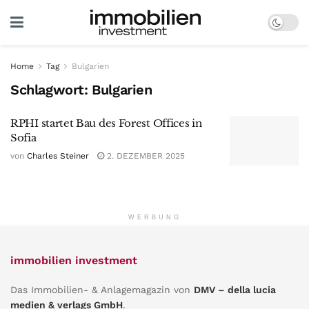
Home
Tag
Bulgarien
Schlagwort:
Bulgarien
RPHI startet Bau des Forest Offices in
Sofia
von
Charles Steiner
2. DEZEMBER 2025
WERBUNG
immobilien investment
Das Immobilien- & Anlagemagazin von
DMV – della lucia
medien & verlags GmbH
.