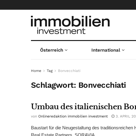
Österreich
International
Home
Tag
Bonvecchiati
Schlagwort:
Bonvecchiati
Umbau des italienischen Bo
von
Onlineredaktion immobilien investment
3. APRIL 2
Baustart für die Neugestaltung des traditionsreiche
Real Estate Partners, SORAVIA ...