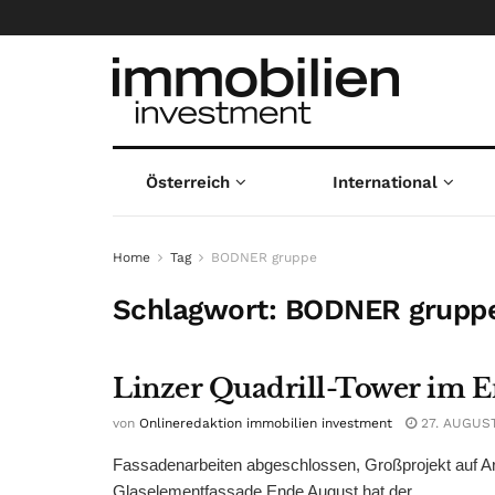
Österreich
International
Home
Tag
BODNER gruppe
Schlagwort:
BODNER grupp
Linzer Quadrill-Tower im 
von
Onlineredaktion immobilien investment
27. AUGUST
Fassadenarbeiten abgeschlossen, Großprojekt auf Area
Glaselementfassade Ende August hat der ...