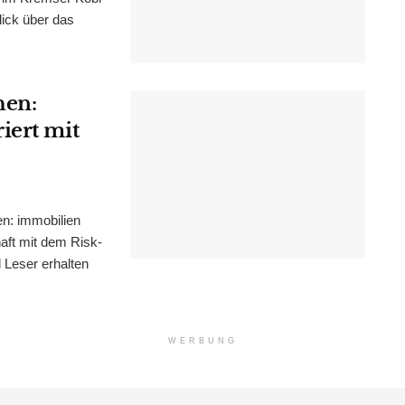
lick über das
hen:
iert mit
n: immobilien
haft mit dem Risk-
Leser erhalten
WERBUNG