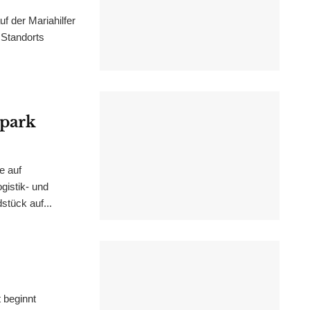
f der Mariahilfer
 Standorts
epark
e auf
istik- und
stück auf...
 beginnt