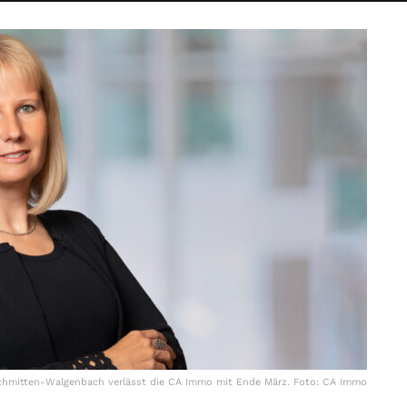
Schmitten-Walgenbach verlässt die CA Immo mit Ende März. Foto: CA Immo