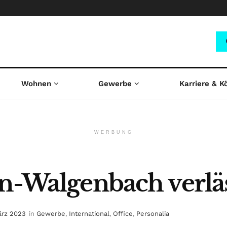
Wohnen
Gewerbe
Karriere & K
WERBUNG
en-Walgenbach verl
ärz 2023
in
Gewerbe
,
International
,
Office
,
Personalia