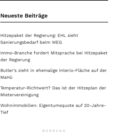
Neueste Beiträge
Hitzepaket der Regierung: EHL sieht
Sanierungsbedarf beim WEG
Immo-Branche fordert Mitsprache bei Hitzepaket
der Regierung
Butler’s zieht in ehemalige Interio-Fläche auf der
MaHü
Temperatur-Richtwert? Das ist der Hitzeplan der
Mietervereinigung
Wohnimmobilien: Eigentumsquote auf 20-Jahre-
Tief
WERBUNG