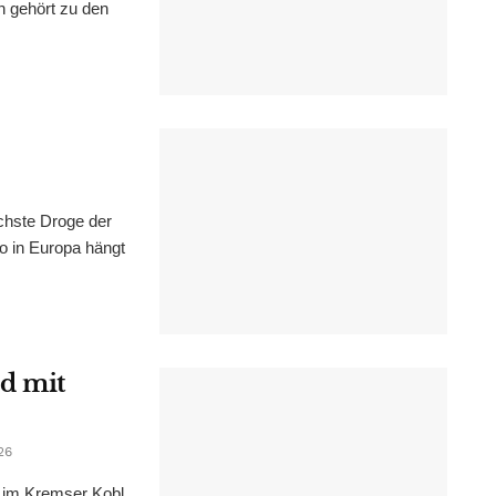
n gehört zu den
chste Droge der
wo in Europa hängt
d mit
26
im Kremser Kobl