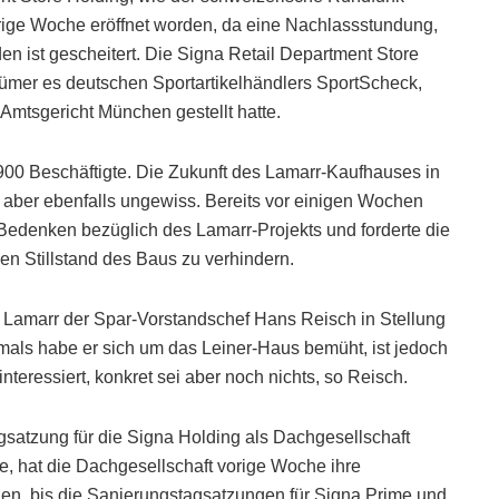
vorige Woche eröffnet worden, da eine Nachlassstundung,
en ist gescheitert. Die Signa Retail Department Store
tümer es deutschen Sportartikelhändlers SportScheck,
mtsgericht München gestellt hatte.
900 Beschäftigte. Die Zukunft des Lamarr-Kaufhauses in
 aber ebenfalls ungewiss. Bereits vor einigen Wochen
edenken bezüglich des Lamarr-Projekts und forderte die
n Stillstand des Baus zu verhindern.
s Lamarr der Spar-Vorstandschef Hans Reisch in Stellung
mals habe er sich um das Leiner-Haus bemüht, ist jedoch
eressiert, konkret sei aber noch nichts, so Reisch.
gsatzung für die Signa Holding als Dachgesellschaft
te, hat die Dachgesellschaft vorige Woche ihre
en, bis die Sanierungstagsatzungen für Signa Prime und