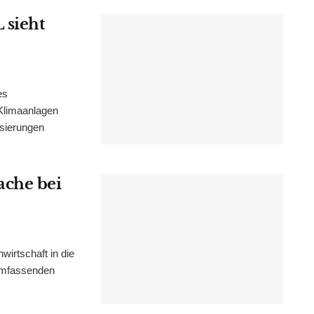
 sieht
es
Klimaanlagen
isierungen
ache bei
irtschaft in die
 umfassenden