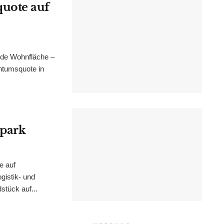
uote auf
nde Wohnfläche –
ntumsquote in
epark
e auf
istik- und
stück auf...