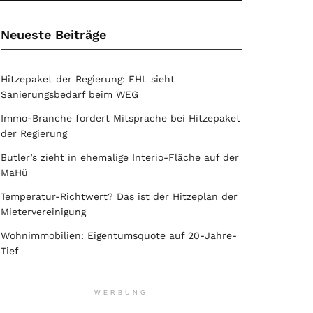
Neueste Beiträge
Hitzepaket der Regierung: EHL sieht
Sanierungsbedarf beim WEG
Immo-Branche fordert Mitsprache bei Hitzepaket
der Regierung
Butler’s zieht in ehemalige Interio-Fläche auf der
MaHü
Temperatur-Richtwert? Das ist der Hitzeplan der
Mietervereinigung
Wohnimmobilien: Eigentumsquote auf 20-Jahre-
Tief
WERBUNG