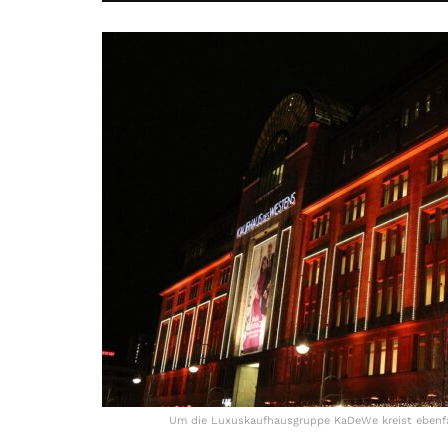
Um die Luxuskaufhausgruppe KaDeWe kreist ebenfall