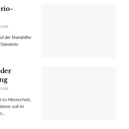
erio-
 2026
f der Mariahilfer
 Standorts
 der
ung
 2026
t zu Hitzeschutz,
tümer soll im
...