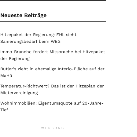
Neueste Beiträge
Hitzepaket der Regierung: EHL sieht
Sanierungsbedarf beim WEG
Immo-Branche fordert Mitsprache bei Hitzepaket
der Regierung
Butler’s zieht in ehemalige Interio-Fläche auf der
MaHü
Temperatur-Richtwert? Das ist der Hitzeplan der
Mietervereinigung
Wohnimmobilien: Eigentumsquote auf 20-Jahre-
Tief
WERBUNG