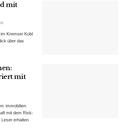
d mit
26
im Kremser Kobl
lick über das
hen:
iert mit
n: immobilien
haft mit dem Risk-
Leser erhalten