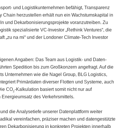
nsport- und Logistikunternehmen befähigt, Transparenz
 Chain herzustellen erhält nun ein Wachstumskapital in
ln und Dekarbonisierungsprojekte voranzutreiben. Zu
istik spezialisierte VC-Investor „Rethink Ventures“, die
aft „zu na mi“ und der Londoner Climate-Tech Investor
 eigenen Angaben: Das Team aus Logistik- und Daten-
führten Spedition bis zum Großkonzern angefragt. Auf die
its Unternehmen wie die Nagel Group, BLG Logistics,
ntegriert Primärdaten diverser Flotten und Systeme, auch
 Die CO
-Kalkulation basiert somit nicht nur auf
2
 Energieumsatz des Verkehrsmittels.
und die Analysetiefe unserer Datenplattform weiter
adikal vereinfachen, präziser machen und datengestützte
ren Dekarbonisierung in konkreten Projekten innerhalb