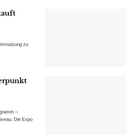
kauft
 Umnutzung zu
werpunkt
ogramm –
niveau. Die Expo