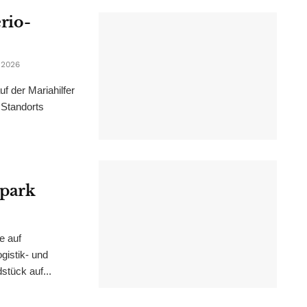
erio-
 2026
f der Mariahilfer
 Standorts
epark
e auf
istik- und
stück auf...