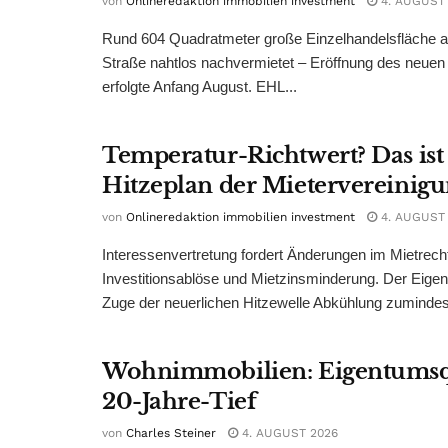
von
Onlineredaktion immobilien investment
4. AUGUST
Rund 604 Quadratmeter große Einzelhandelsfläche au
Straße nahtlos nachvermietet – Eröffnung des neuen
erfolgte Anfang August. EHL...
Temperatur-Richtwert? Das ist
Hitzeplan der Mietervereinig
von
Onlineredaktion immobilien investment
4. AUGUST
Interessenvertretung fordert Änderungen im Mietrech
Investitionsablöse und Mietzinsminderung. Der Eigen
Zuge der neuerlichen Hitzewelle Abkühlung zumindest
Wohnimmobilien: Eigentumsq
20-Jahre-Tief
von
Charles Steiner
4. AUGUST 2026