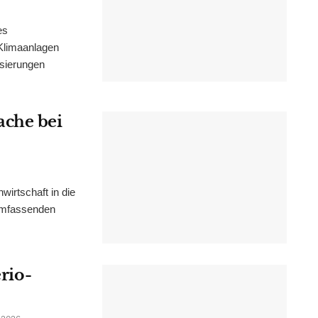
es
Klimaanlagen
isierungen
ache bei
irtschaft in die
 umfassenden
erio-