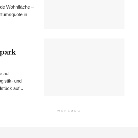
nde Wohnfläche –
ntumsquote in
epark
e auf
istik- und
stück auf...
WERBUNG