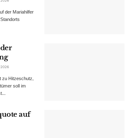
 2026
f der Mariahilfer
 Standorts
 der
ung
 2026
t zu Hitzeschutz,
tümer soll im
...
uote auf