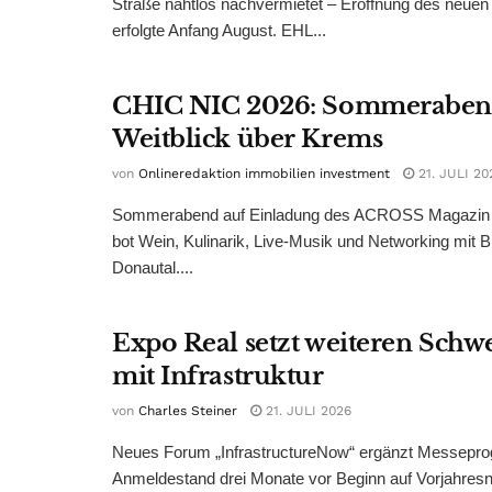
Straße nahtlos nachvermietet – Eröffnung des neuen
erfolgte Anfang August. EHL...
CHIC NIC 2026: Sommeraben
Weitblick über Krems
von
Onlineredaktion immobilien investment
21. JULI 20
Sommerabend auf Einladung des ACROSS Magazin 
bot Wein, Kulinarik, Live-Musik und Networking mit B
Donautal....
Expo Real setzt weiteren Sch
mit Infrastruktur
von
Charles Steiner
21. JULI 2026
Neues Forum „InfrastructureNow“ ergänzt Messepr
Anmeldestand drei Monate vor Beginn auf Vorjahres