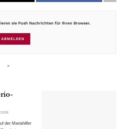
eren sie Push Nachrichten für Ihren Browser.
ABMELDEN
>
erio-
 2026
f der Mariahilfer