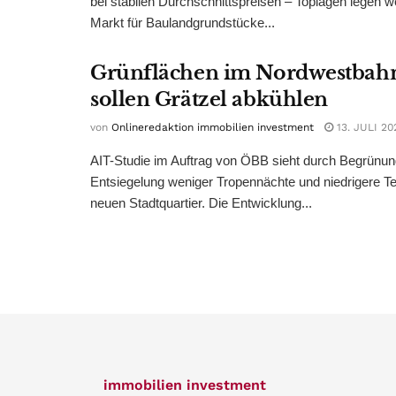
bei stabilen Durchschnittspreisen – Toplagen legen we
Markt für Baulandgrundstücke...
Grünflächen im Nordwestbah
sollen Grätzel abkühlen
von
Onlineredaktion immobilien investment
13. JULI 20
AIT-Studie im Auftrag von ÖBB sieht durch Begrünu
Entsiegelung weniger Tropennächte und niedrigere T
neuen Stadtquartier. Die Entwicklung...
immobilien investment