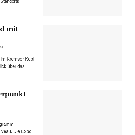
 Standorts
d mit
26
im Kremser Kobl
lick über das
werpunkt
ogramm –
niveau. Die Expo