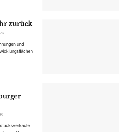
ahr zurück
026
ohnungen und
wicklungsflächen
burger
26
dstücksverkäufe