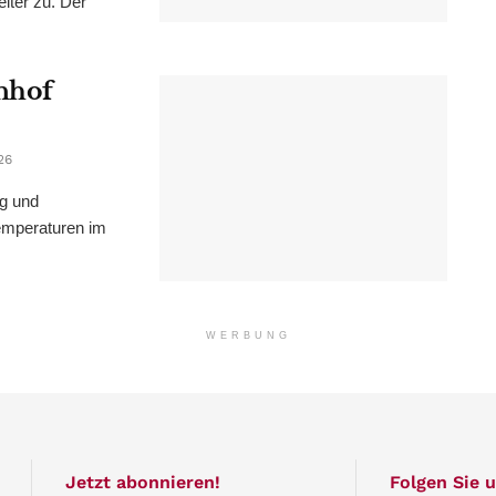
iter zu. Der
nhof
26
ng und
emperaturen im
WERBUNG
Jetzt abonnieren!
Folgen Sie u