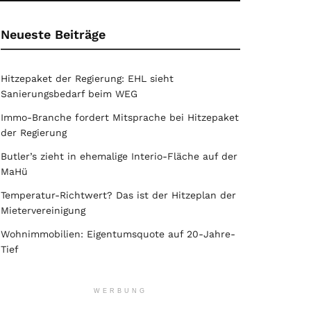
Neueste Beiträge
Hitzepaket der Regierung: EHL sieht
Sanierungsbedarf beim WEG
Immo-Branche fordert Mitsprache bei Hitzepaket
der Regierung
Butler’s zieht in ehemalige Interio-Fläche auf der
MaHü
Temperatur-Richtwert? Das ist der Hitzeplan der
Mietervereinigung
Wohnimmobilien: Eigentumsquote auf 20-Jahre-
Tief
WERBUNG