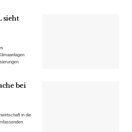
 sieht
es
Klimaanlagen
isierungen
ache bei
irtschaft in die
 umfassenden