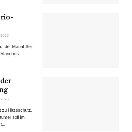
erio-
 2026
f der Mariahilfer
 Standorts
 der
ung
 2026
t zu Hitzeschutz,
tümer soll im
...