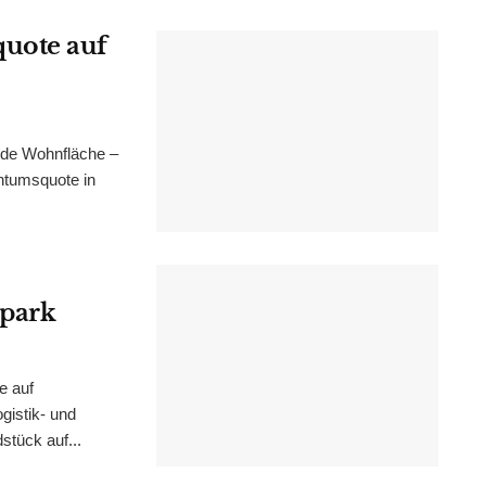
uote auf
nde Wohnfläche –
ntumsquote in
epark
e auf
istik- und
stück auf...