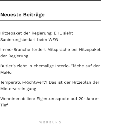
Neueste Beiträge
Hitzepaket der Regierung: EHL sieht
Sanierungsbedarf beim WEG
Immo-Branche fordert Mitsprache bei Hitzepaket
der Regierung
Butler’s zieht in ehemalige Interio-Fläche auf der
MaHü
Temperatur-Richtwert? Das ist der Hitzeplan der
Mietervereinigung
Wohnimmobilien: Eigentumsquote auf 20-Jahre-
Tief
WERBUNG