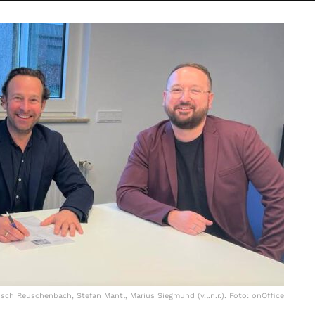
ch Reuschenbach, Stefan Mantl, Marius Siegmund (v.l.n.r.). Foto: onOffice