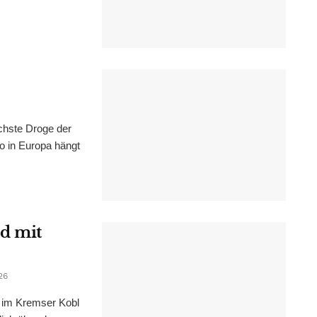
chste Droge der
wo in Europa hängt
d mit
26
im Kremser Kobl