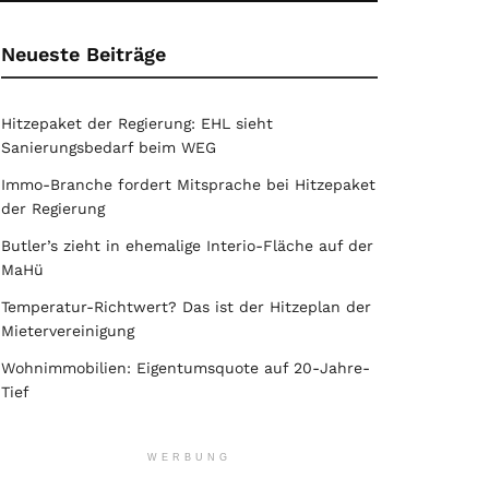
Neueste Beiträge
Hitzepaket der Regierung: EHL sieht
Sanierungsbedarf beim WEG
Immo-Branche fordert Mitsprache bei Hitzepaket
der Regierung
Butler’s zieht in ehemalige Interio-Fläche auf der
MaHü
Temperatur-Richtwert? Das ist der Hitzeplan der
Mietervereinigung
Wohnimmobilien: Eigentumsquote auf 20-Jahre-
Tief
WERBUNG