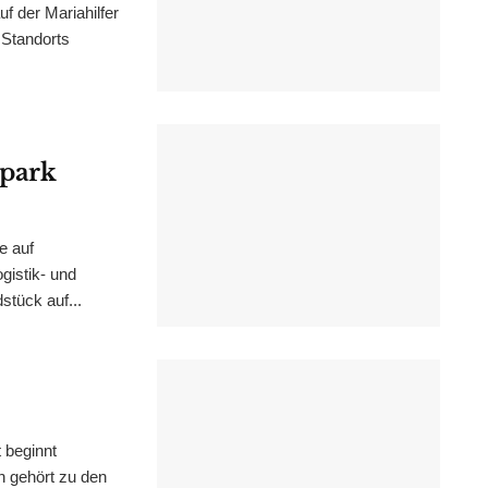
f der Mariahilfer
 Standorts
epark
e auf
istik- und
stück auf...
 beginnt
n gehört zu den