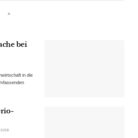
>
ache bei
irtschaft in die
 umfassenden
erio-
 2026