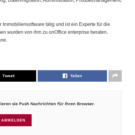
ng, Datenmigration, Administration, Produktmanagement,
Immobiliensoftware tätig und ist ein Experte für die
n wurden von ihm zu onOffice enterprise beraten.
nne.
Tweet
Teilen
eren sie Push Nachrichten für Ihren Browser.
ABMELDEN