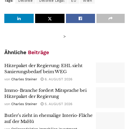
Tags:
Deloitte
Deloitte Legal
EU
Wien
>
Ähnliche
Beiträge
Hitzepaket der Regierung: EHL sieht
Sanierungsbedarf beim WEG
von
Charles Steiner
6. AUGUST 2026
Immo-Branche fordert Mitsprache bei
Hitzepaket der Regierung
von
Charles Steiner
5. AUGUST 2026
Butler’s zieht in ehemalige Interio-Fläche
auf der MaHü
von
Onlineredaktion immobilien investment