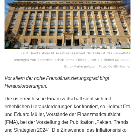
Laut Quartalsbericht Assetmanagement der FMA ist das verwaltete
Vermögen von österreichischen Immo-Fonds unter die sieben Milliarden
Euro-Marke gefallen. Foto: OeNB/Niesner
Vor allem der hohe Fremdfinanzierungsgrad birgt
Herausforderungen.
Die österreichische Finanzwirtschaft sieht sich mit
erheblichen Herausforderungen konfrontiert, so Helmut Ettl
und Eduard Müller, Vorstände der Finanzmarktaufsicht
(FMA), bei der Vorstellung der Publikation „Fakten, Trends
und Strategien 2024“. Die Zinswende, das Inflationsrisiko