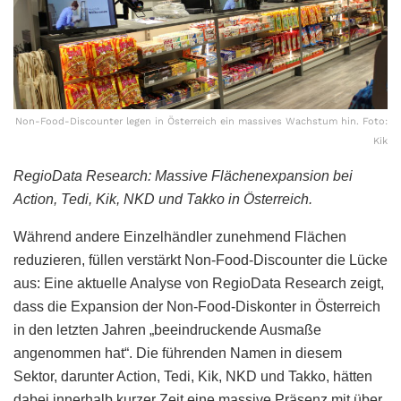
Non-Food-Discounter legen in Österreich ein massives Wachstum hin. Foto:
Kik
RegioData Research: Massive Flächenexpansion bei
Action, Tedi, Kik, NKD und Takko
in Österreich.
Während andere Einzelhändler zunehmend Flächen
reduzieren, füllen verstärkt Non-Food-Discounter die Lücke
aus: Eine aktuelle Analyse von RegioData Research zeigt,
dass die Expansion der Non-Food-Diskonter in Österreich
in den letzten Jahren „beeindruckende Ausmaße
angenommen hat“. Die führenden Namen in diesem
Sektor, darunter Action, Tedi, Kik, NKD und Takko, hätten
dabei innerhalb kurzer Zeit eine massive Präsenz mit über