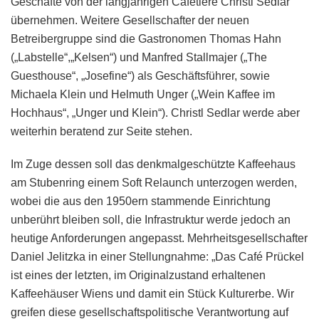
Geschäfte von der langjährigen Cafetiere Christl Sedlar
übernehmen. Weitere Gesellschafter der neuen
Betreibergruppe sind die Gastronomen Thomas Hahn
(„Labstelle“,„Kelsen“) und Manfred Stallmajer („The
Guesthouse“, „Josefine“) als Geschäftsführer, sowie
Michaela Klein und Helmuth Unger („Wein Kaffee im
Hochhaus“, „Unger und Klein“). Christl Sedlar werde aber
weiterhin beratend zur Seite stehen.
Im Zuge dessen soll das denkmalgeschützte Kaffeehaus
am Stubenring einem Soft Relaunch unterzogen werden,
wobei die aus den 1950ern stammende Einrichtung
unberührt bleiben soll, die Infrastruktur werde jedoch an
heutige Anforderungen angepasst. Mehrheitsgesellschafter
Daniel Jelitzka in einer Stellungnahme: „Das Café Prückel
ist eines der letzten, im Originalzustand erhaltenen
Kaffeehäuser Wiens und damit ein Stück Kulturerbe. Wir
greifen diese gesellschaftspolitische Verantwortung auf