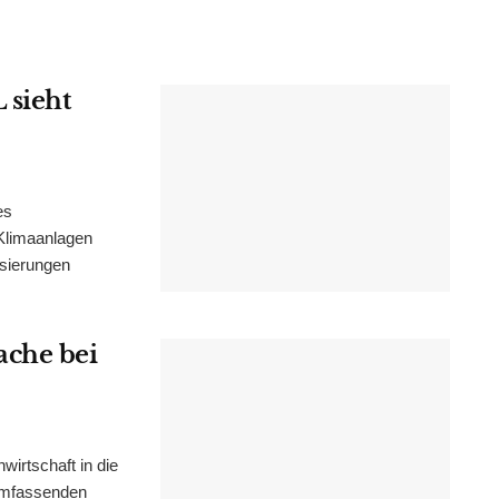
 sieht
es
Klimaanlagen
isierungen
ache bei
irtschaft in die
 umfassenden