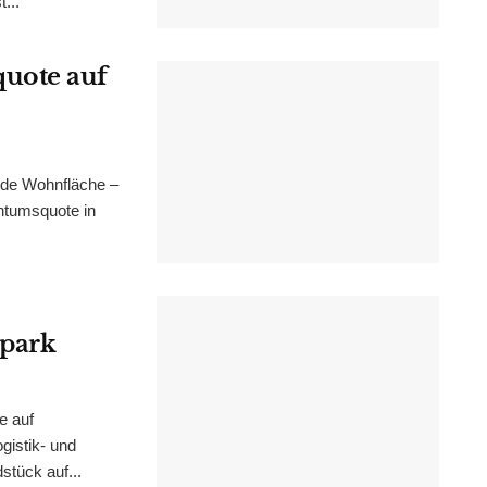
...
uote auf
nde Wohnfläche –
ntumsquote in
epark
e auf
istik- und
stück auf...