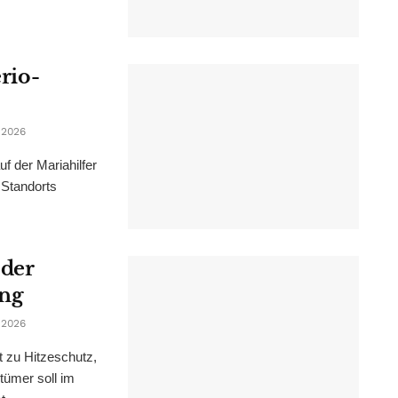
erio-
 2026
f der Mariahilfer
 Standorts
 der
ung
 2026
t zu Hitzeschutz,
tümer soll im