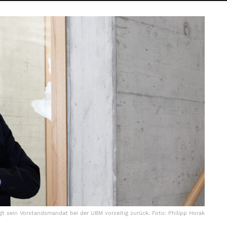
gt sein Vorstandsmandat bei der UBM vorzeitig zurück. Foto: Philipp Horak