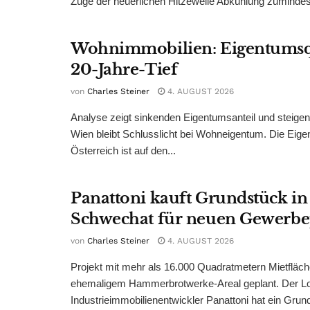
Zuge der neuerlichen Hitzewelle Abkühlung zumindest
Wohnimmobilien: Eigentumsq
20-Jahre-Tief
von
Charles Steiner
4. AUGUST 2026
Analyse zeigt sinkenden Eigentumsanteil und steige
Wien bleibt Schlusslicht bei Wohneigentum. Die Eige
Österreich ist auf den...
Panattoni kauft Grundstück in
Schwechat für neuen Gewerb
von
Charles Steiner
4. AUGUST 2026
Projekt mit mehr als 16.000 Quadratmetern Mietfläch
ehemaligem Hammerbrotwerke-Areal geplant. Der Log
Industrieimmobilienentwickler Panattoni hat ein Grund