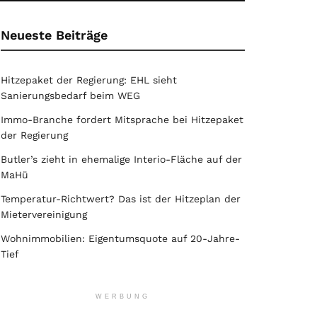
Neueste Beiträge
Hitzepaket der Regierung: EHL sieht
Sanierungsbedarf beim WEG
Immo-Branche fordert Mitsprache bei Hitzepaket
der Regierung
Butler’s zieht in ehemalige Interio-Fläche auf der
MaHü
Temperatur-Richtwert? Das ist der Hitzeplan der
Mietervereinigung
Wohnimmobilien: Eigentumsquote auf 20-Jahre-
Tief
WERBUNG