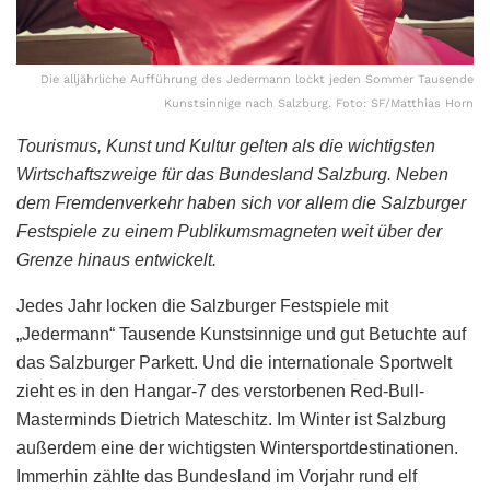
Die alljährliche Aufführung des Jedermann lockt jeden Sommer Tausende
Kunstsinnige nach Salzburg. Foto: SF/Matthias Horn
Tourismus, Kunst und Kultur gelten als die wichtigsten
Wirtschaftszweige für das Bundesland Salzburg. Neben
dem Fremdenverkehr haben sich vor allem die Salzburger
Festspiele zu einem Publikumsmagneten weit über der
Grenze hinaus entwickelt.
Jedes Jahr locken die Salzburger Festspiele mit
„Jedermann“ Tausende Kunstsinnige und gut Betuchte auf
das Salzburger Parkett. Und die internationale Sportwelt
zieht es in den Hangar-7 des verstorbenen Red-Bull-
Masterminds Dietrich Mateschitz. Im Winter ist Salzburg
außerdem eine der wichtigsten Wintersportdestinationen.
Immerhin zählte das Bundesland im Vorjahr rund elf