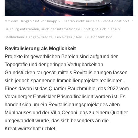
Mit dem Hangar-7 ist vor knapp 20 Jahren nicht nur eine Event-Location für
Salzburg entstanden, auch der internationale Sport gibt sich hier ein
Stelldichein. Hangar7/Credits: Leo Rosas / Red Bull Content Pool
Revitalisierung als Möglichkeit
Projekte im gewerblichen Bereich sind aufgrund der
Topografie und der geringen Verfügbarkeit an
Grundstücken rar gesät, mittels Revitalisierungen lassen
sich jedoch spannende Immobilienprojekte realisieren.
Eines davon ist das Quartier Rauchmühle, das 2022 vom
Vorarlberger Entwickler Prisma finalisiert worden ist. Es
handelt sich um ein Revitalisierungsprojekt des alten
Mühlhauses und der Villa Ceconi, das zu einem Quartier
umgewandelt wurde, das sich besonders an die
Kreativwirtschaft richtet.