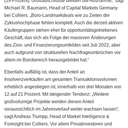
(19 Prozent). Großabschlüsse bleiben die Ausnahme,“ sagt
Michael R. Baumann, Head of Capital Markets Germany
bei Colliers. „Büro-Landmarkdeals wie zu Zeiten der
Zyklushochphase fehlen komplett. Auch die derzeit aktiven
Käufergruppen stehen eher für opportunitätsgetriebenes
Geschäft, das sich als Folge der massiven Änderungen
des Zins- und Finanzierungsumfeldes seit Juli 2022, aber
auch aufgrund von strukturellen Nachfrageumbrüchen vor
allem im Bürobereich herausgebildet hat.“
Ebenfalls auffällig ist, dass der Anteil an
Insolvenzverkäufen am gesamten Transaktionsvolumen
erheblich angestiegen ist, innerhalb von drei Monaten von
12 auf 21 Prozent. Mit steigender Tendenz: „Weitere
großvolumige Projekte werden diesen Anteil
voraussichtlich im Jahresverlauf weiter wachsen lassen“,
sagt Andreas Trumpp, Head of Market Intelligence &
Foresight bei Colliers. Vor allem Privatinvestoren und