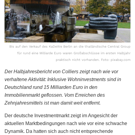
Bis auf den Verkauf des KaDeWe Berlin an die thailändische Central Group
für rund eine Milliarde Euro waren Großabschlüsse im ersten Halbjahr
praktisch nicht vorhanden. Foto: pixabay.com
Der Halbjahresbericht von Colliers zeigt nach wie vor
verhaltene Aktivität: Inklusive Wohninvestments sind in
Deutschland rund 15 Milliarden Euro in den
Immobilienmarkt geflossen. Vom Erreichen des
Zehnjahresmittels ist man damit weit entfernt.
Der deutsche Investmentmarkt zeigt im Angesicht der
aktuellen Marktbedingungen nach wie vor eine schwache
Dynamik. Da hatten sich auch nicht entsprechende