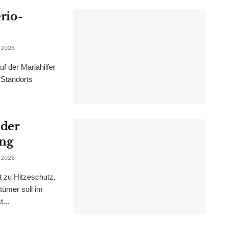
erio-
 2026
f der Mariahilfer
 Standorts
 der
ung
 2026
t zu Hitzeschutz,
tümer soll im
...