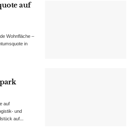
uote auf
nde Wohnfläche –
ntumsquote in
epark
e auf
istik- und
stück auf...