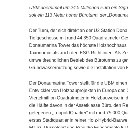
UBM übernimmt um 24,5 Millionen Euro ein Sign
soll ein 113 Meter hoher Büroturm, der „Donaum
Der Turm, der sich direkt an der U2 Station Don
Tiefgeschosse mit rund 44.350 Quadratmeter Ge
Donaumarina Tower das höchste Holzhochhaus d
Taxonomie als auch den ESG-Richtlinien. Als Zer
umweltfreundlichen Betrieb des Büroturms zu g
Grundwassernutzung sowie die Installation von 
Der Donaumarina Tower stellt für die UBM eine
Entwickler von Holzbauprojekten in Europa dar. S
Viertelmillion Quadratmeter in Holzbauweise in 
die Hälfte davon in der Assetklasse Büro, den 
gelegenen „LeopoldQuartier“ mit rund 75.000 Qu
erstes Stadtquartier in reiner Holz-Hybrid-Bau
Mainz, Düsseldorf und Prag die Fundamente für f