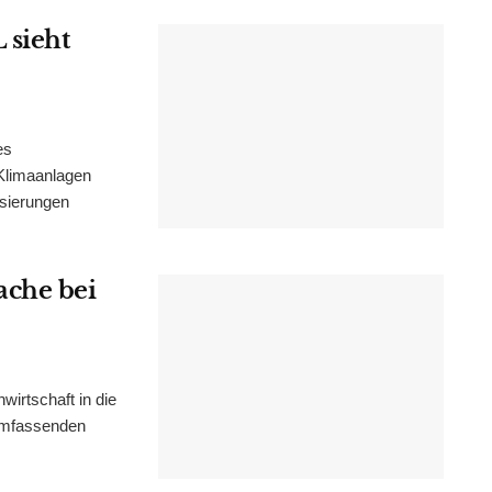
 sieht
es
Klimaanlagen
isierungen
ache bei
irtschaft in die
 umfassenden