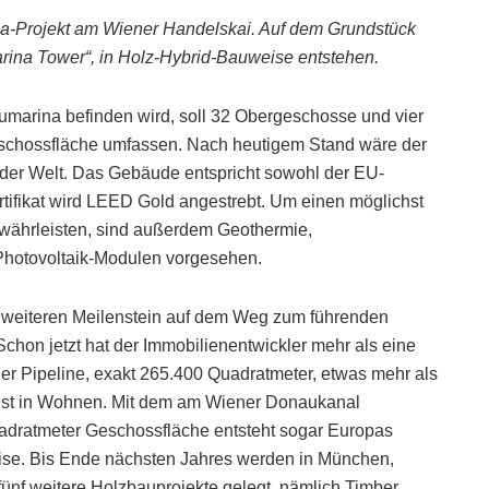
a-Projekt am Wiener Handelskai. Auf dem Grundstück
arina Tower“, in Holz-Hybrid-Bauweise entstehen.
aumarina befinden wird, soll 32 Obergeschosse und vier
schossfläche umfassen. Nach heutigem Stand wäre der
er Welt. Das Gebäude entspricht sowohl der EU-
tifikat wird LEED Gold angestrebt. Um einen möglichst
ewährleisten, sind außerdem Geothermie,
Photovoltaik-Modulen vorgesehen.
n weiteren Meilenstein auf dem Weg zum führenden
chon jetzt hat der Immobilienentwickler mehr als eine
der Pipeline, exakt 265.400 Quadratmeter, etwas mehr als
Rest in Wohnen. Mit dem am Wiener Donaukanal
adratmeter Geschossfläche entsteht sogar Europas
weise. Bis Ende nächsten Jahres werden in München,
ünf weitere Holzbauprojekte gelegt, nämlich Timber