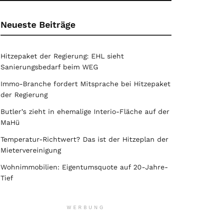
Neueste Beiträge
Hitzepaket der Regierung: EHL sieht
Sanierungsbedarf beim WEG
Immo-Branche fordert Mitsprache bei Hitzepaket
der Regierung
Butler’s zieht in ehemalige Interio-Fläche auf der
MaHü
Temperatur-Richtwert? Das ist der Hitzeplan der
Mietervereinigung
Wohnimmobilien: Eigentumsquote auf 20-Jahre-
Tief
WERBUNG