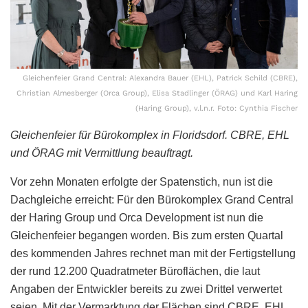
Gleichenfeier Grand Central: Alexandra Bauer (EHL), Patrick Schild (CBRE),
Christian Almesberger (Orca Group), Elisa Stadlinger (ÖRAG) und Karl Haring
(Haring Group), v.l.n.r. Foto: Cynthia Fischer
Gleichenfeier für Bürokomplex in Floridsdorf. CBRE, EHL
und ÖRAG mit Vermittlung beauftragt.
Vor zehn Monaten erfolgte der Spatenstich, nun ist die
Dachgleiche erreicht: Für den Bürokomplex Grand Central
der Haring Group und Orca Development ist nun die
Gleichenfeier begangen worden. Bis zum ersten Quartal
des kommenden Jahres rechnet man mit der Fertigstellung
der rund 12.200 Quadratmeter Büroflächen, die laut
Angaben der Entwickler bereits zu zwei Drittel verwertet
seien. Mit der Vermarktung der Flächen sind CBRE, EHL