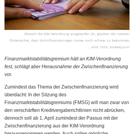
Obwohl die KIM-Verordnung ausgelaufen ist, glauben die meisten
Österreicher, dass Wohnfinanzierungen immer noch schwer zu bekommen
sind. Foto: pixabay.com
Finanzmarktstabilitätsgremium hält an KIM-Verordnung
fest, schlägt aber Herausnahme der Zwischenfinanzierung
vor.
Zumindest das Thema der Zwischenfinanzierung wird
überdacht: In der Sitzung des
Finanzmarktstabilitätsgremiums (FMSG) will man zwar von
den verschärften Kreditvergaberichtlinien nicht abrücken,
dennoch soll ab 1. April zumindest der Passus mit der
Zwischenfinanzierung aus der KIM-Verordnung
herausgenommen werden. Auch sollen mögliche