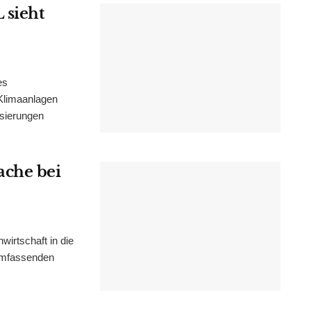
 sieht
es
Klimaanlagen
isierungen
ache bei
irtschaft in die
 umfassenden