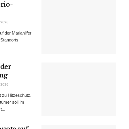
erio-
 2026
f der Mariahilfer
 Standorts
 der
ung
 2026
t zu Hitzeschutz,
tümer soll im
...
uote auf