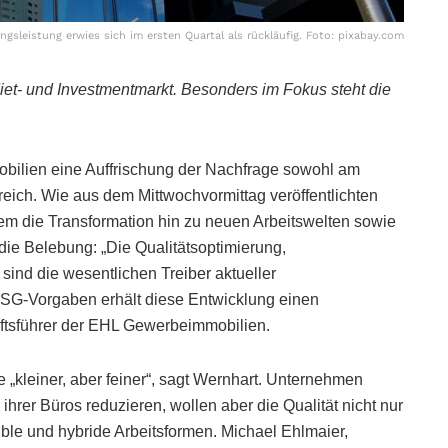
gsleistung erwies sich im ersten Quartal als rückläufig. Foto: pixabay.com
t- und Investmentmarkt. Besonders im Fokus steht die
bilien eine Auffrischung der Nachfrage sowohl am
eich. Wie aus dem Mittwochvormittag veröffentlichten
lem die Transformation hin zu neuen Arbeitswelten sowie
die Belebung: „Die Qualitätsoptimierung,
nd die wesentlichen Treiber aktueller
SG-Vorgaben erhält diese Entwicklung einen
äftsführer der EHL Gewerbeimmobilien.
e „kleiner, aber feiner“, sagt Wernhart. Unternehmen
ihrer Büros reduzieren, wollen aber die Qualität nicht nur
ible und hybride Arbeitsformen. Michael Ehlmaier,