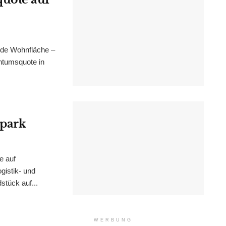
nde Wohnfläche –
ntumsquote in
epark
e auf
istik- und
stück auf...
WERBUNG