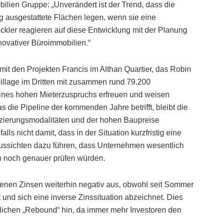
ilien Gruppe: „Unverändert ist der Trend, dass die
 ausgestattete Flächen legen, wenn sie eine
kler reagieren auf diese Entwicklung mit der Planung
novativer Büroimmobilien.“
 mit den Projekten Francis im Althan Quartier, das Robin
illage im Dritten mit zusammen rund 79.200
eines hohen Mieterzuspruchs erfreuen und weisen
die Pipeline der kommenden Jahre betrifft, bleibt die
nzierungsmodalitäten und der hohen Baupreise
s nicht damit, dass in der Situation kurzfristig eine
tsaussichten dazu führen, dass Unternehmen wesentlich
n noch genauer prüfen würden.
genen Zinsen weiterhin negativ aus, obwohl seit Sommer
und sich eine inverse Zinssituation abzeichnet. Dies
lichen „Rebound“ hin, da immer mehr Investoren den