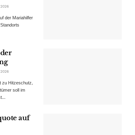
 2026
f der Mariahilfer
 Standorts
 der
ung
 2026
t zu Hitzeschutz,
tümer soll im
...
uote auf