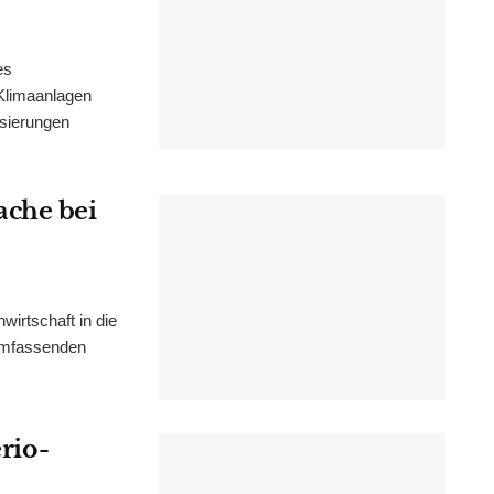
es
Klimaanlagen
isierungen
ache bei
irtschaft in die
 umfassenden
erio-