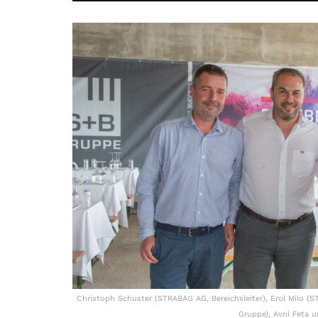
Christoph Schuster (STRABAG AG, Bereichsleiter), Erol Milo (S
Gruppe), Avni Feta 