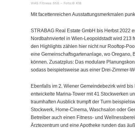
WAS Fitness Still – Foto:© K18
Mit facettenreichen Ausstattungsmerkmalen punk
STRABAG Real Estate GmbH bis Herbst 2022 err
Nordbahnviertel in Wien-Leopoldstadt wird 213 
den Highlights zählen hier nicht nur Rooftop-Po
eine Gemeinschaftsgartenanlage, wo Oregano, B
können. Zusatzplus: Das modulare Planungskon
sodass beispielsweise aus einer Drei-Zimmer-
Ebenfalls im 2. Wiener Gemeindebezirk wird bi
entwickelte Marina-Tower mit 41 Stockwerken u
traumhaften Ausblick trumpft der Turm beispiels
Stockwerk, Home-Cinema, Waschsalon oder Gemein
Betreiber auch einen Fitness- und Wellnessbere
Ärztezentrum und eine Apotheke runden das äußer