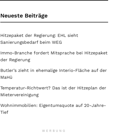
Neueste Beiträge
Hitzepaket der Regierung: EHL sieht
Sanierungsbedarf beim WEG
Immo-Branche fordert Mitsprache bei Hitzepaket
der Regierung
Butler’s zieht in ehemalige Interio-Fläche auf der
MaHü
Temperatur-Richtwert? Das ist der Hitzeplan der
Mietervereinigung
Wohnimmobilien: Eigentumsquote auf 20-Jahre-
Tief
WERBUNG