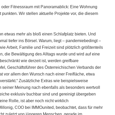
g oder Fitnessraum mit Panoramablick: Eine Wohnung
 punkten. Wir stellen aktuelle Projekte vor, die diesem
 etwas mehr als bloß einen Schlafplatz bieten. Und
inmal tiefer ins Börsel. Warum, liegt – pandemiebedingt –
 Arbeit, Familie und Freizeit sind plötzlich größtenteils
, die Bewältigung des Alltags wurde und wird auf eine
beschränkt wie derzeit ist, werden greifbare
pfel, Geschäftsführer des Österreichischen Verbands der
hat vor allem den Wunsch nach einer Freifläche, etwa
erstärkt.“ Zusätzliche Extras wie beispielsweise
seiner Meinung nach ebenfalls als besonders wertvoll
eiche exklusiv buchbar sind und gereinigt übergeben
ine Rolle, ist aber noch nicht wirklich
Millonig, COO bei IMMOunited, beobachtet, dass für mehr
ht zuletzt von jüngeren Menschen, gerade im