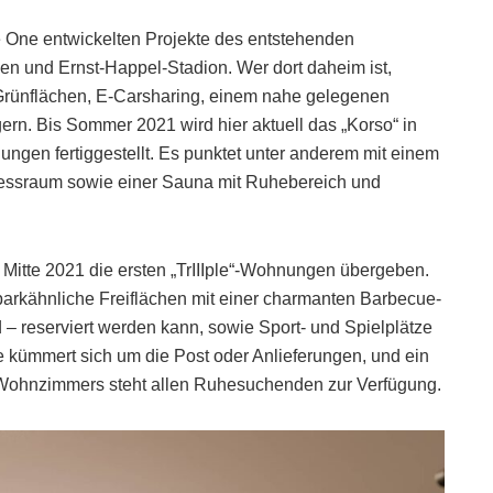
 One entwickelten Projekte des entstehenden
en und Ernst-Happel-Stadion. Wer dort daheim ist,
n Grünflächen, E-Carsharing, einem nahe gelegenen
ern. Bis Sommer 2021 wird hier aktuell das „Korso“ in
ngen fertiggestellt. Es punktet unter anderem mit einem
nessraum sowie einer Sauna mit Ruhebereich und
itte 2021 die ersten „TrIIIple“-Wohnungen übergeben.
parkähnliche Freiflächen mit einer charmanten Barbecue-
d – reserviert werden kann, sowie Sport- und Spielplätze
 kümmert sich um die Post oder Anlieferungen, und ein
n Wohnzimmers steht allen Ruhesuchenden zur Verfügung.