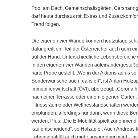
Pool am Dach, Gemeinschaftsgärten, Carsharin
darf heute durchaus mit Extras und Zusatzkomfort
Trend folgen.
Die eigenen vier Wände können heutzutage schon
dafür greift ein Teil der Österreicher auch gern e
auf der Hand. Unterschiedliche Lebensbereiche wie
in den eigenen vier Wänden aufeinandergestoßen
harte Probe gestellt. „Wenn der Aktionsradius so 
Sonderwünsche auch realisiert“, ist Anton Holza
Immobilienwirtschaft (ÖVI), überzeugt. „Corona 
nach einer Terrasse oder einem eigenen Garten, v
Fitnessräume oder Wellnesslandschaften werden 
empfunden, allerdings nur dann, wenn diese Ber
werden. Plus: „Die E-Mobilität spielt zunehmend e
kaufentscheidend“, so Holzapfel. Auch Andreas 
Lebensqualität auch mehr ausgegeben wird – nic