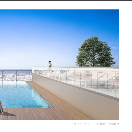
TrIIIple pool - Foto:© Zoom V