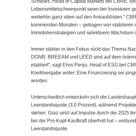
Schwarz, Head of Capital Markets bei CBRE. Be
Lebensmittelschwerpunkt seien bei Investoren gef
weiterhin ganz oben auf den Ankaufslisten.“ CB
kommenden Monaten – getragen von stabilere
Immobilienstrategien und selektivem Wachstum 
Immer stärker in den Fokus rückt das Thema Nach
DGNB, BREEAM und LEED sind auf dem österreic
etabliert“, sagt Elvis Penjo, Head of ESG bei C
Kreditvergabe wider: Eine Finanzierung sei jüngs
worden.
Unterschiedlich entwickeln sich die Landeshaupts
Leerstandsquote (3,0 Prozent), während Projekte
stehen. Graz setzt auf Impulse durch die 2025 fe
bei der Pro-Kopf-Kaufkraft überholt hat – verbun
Leerstandsquote.