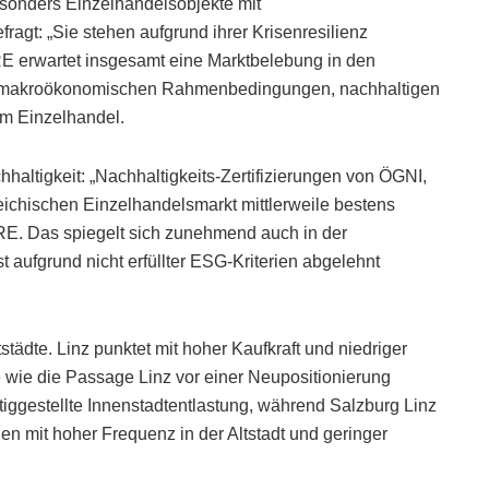
sonders Einzelhandelsobjekte mit
ragt: „Sie stehen aufgrund ihrer Krisenresilienz
RE erwartet insgesamt eine Marktbelebung in den
n makroökonomischen Rahmenbedingungen, nachhaltigen
im Einzelhandel.
haltigkeit: „Nachhaltigkeits-Zertifizierungen von ÖGNI,
hischen Einzelhandelsmarkt mittlerweile bestens
BRE. Das spiegelt sich zunehmend auch in der
t aufgrund nicht erfüllter ESG-Kriterien abgelehnt
tädte. Linz punktet mit hoher Kaufkraft und niedriger
 wie die Passage Linz vor einer Neupositionierung
rtiggestellte Innenstadtentlastung, während Salzburg Linz
den mit hoher Frequenz in der Altstadt und geringer