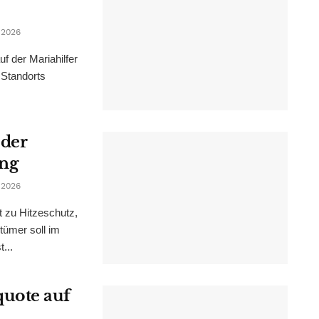
 2026
f der Mariahilfer
 Standorts
 der
ung
 2026
t zu Hitzeschutz,
tümer soll im
...
uote auf