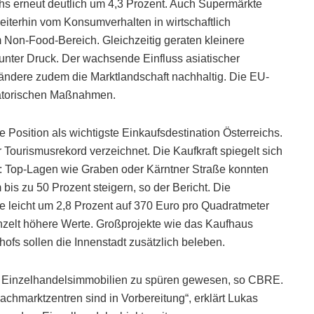
s erneut deutlich um 4,3 Prozent. Auch Supermärkte
 weiterhin vom Konsumverhalten in wirtschaftlich
 Non-Food-Bereich. Gleichzeitig geraten kleinere
unter Druck. Der wachsende Einfluss asiatischer
ändere zudem die Marktlandschaft nachhaltig. Die EU-
ulatorischen Maßnahmen.
Position als wichtigste Einkaufsdestination Österreichs.
Tourismusrekord verzeichnet. Die Kaufkraft spiegelt sich
er: Top-Lagen wie Graben oder Kärntner Straße konnten
is zu 50 Prozent steigern, so der Bericht. Die
 leicht um 2,8 Prozent auf 370 Euro pro Quadratmeter
inzelt höhere Werte. Großprojekte wie das Kaufhaus
hofs sollen die Innenstadt zusätzlich beleben.
ür Einzelhandelsimmobilien zu spüren gewesen, so CBRE.
chmarktzentren sind in Vorbereitung“, erklärt Lukas