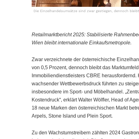
Die Einzelhandelsumsätze sind zwar gestiegen, dennoch bleibt
Retailmarktbericht 2025: Stabilisierte Rahmen
Wien bleibt internationale Einkaufsmetropole.
Zwar verzeichnete der österreichische Einzelhan
von 0,5 Prozent, dennoch bleibt das Marktumfeld
Immobiliendienstleisters CBRE herausfordernd.
wachsender Wettbewerbsdruck führten zu steige
insbesondere im Sport- und Möbelhandel. „Zentra
Kostendruck“, erklärt Walter Wölfler, Head of A
18 neue Marken den österreichischen Markt betr
Arpels, Stone Island und Plein Sport.
Zu den Wachstumstreibern zählten 2024 Gastron