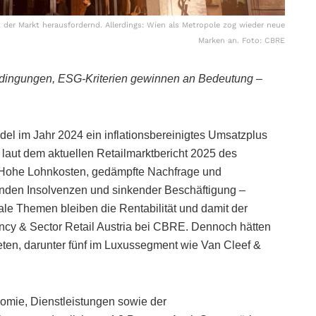
 der Markt herausfordernd. Allerdings: Wien als Metropole zog wieder neue
Marken an. Foto: CBRE
bedingungen, ESG-Kriterien gewinnen an Bedeutung –
del im Jahr 2024 ein inflationsbereinigtes Umsatzplus
 laut dem aktuellen Retailmarktbericht 2025 des
 Hohe Lohnkosten, gedämpfte Nachfrage und
nden Insolvenzen und sinkender Beschäftigung –
le Themen bleiben die Rentabilität und damit der
gency & Sector Retail Austria bei CBRE. Dennoch hätten
eten, darunter fünf im Luxussegment wie Van Cleef &
omie, Dienstleistungen sowie der