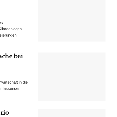
es
Klimaanlagen
isierungen
ache bei
irtschaft in die
 umfassenden
erio-