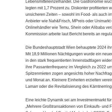
Lebensmitteleinzelhandel. Die Gastronomie wuch
legten mit 1,7 Prozent zu. Diskonter profitierten
unsicheren Zeiten – sowohl im Food- als auch im
Anbieter wie Nah&Frisch, MPreis oder Unimarkt 
Onlinehändler wie Temu, Shein oder Alibaba ver
Kommission arbeite laut Bericht bereits an reg
Die Bundeshauptstadt Wien behauptete 2024 ihre 
Mit 18,9 Millionen Nächtigungen wurde ein neuer 
in den stark frequentierten Innenstadtlagen wid
ihre Passantenfrequenz im Vergleich zu 2022 um b
Spitzenmieten zogen angesichts hoher Nachfrage
und Monat an. Kleinere Einheiten erzielten vere
Lamarr oder die Revitalisierung des Kärntnerring
Eine leichte Dynamik sei am Investmentmarkt f
„Mehrere Großtransaktionen von Einkaufs- und Fa