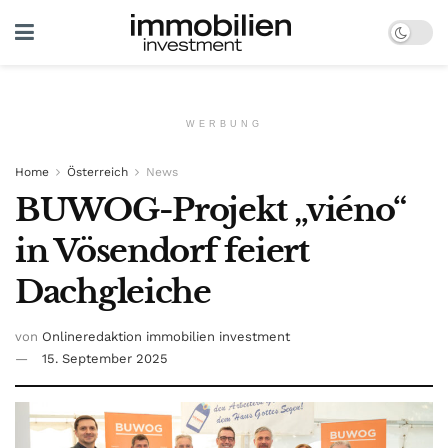
WERBUNG
Home
Österreich
News
BUWOG-Projekt „viéno“
in Vösendorf feiert
Dachgleiche
von
Onlineredaktion immobilien investment
15. September 2025