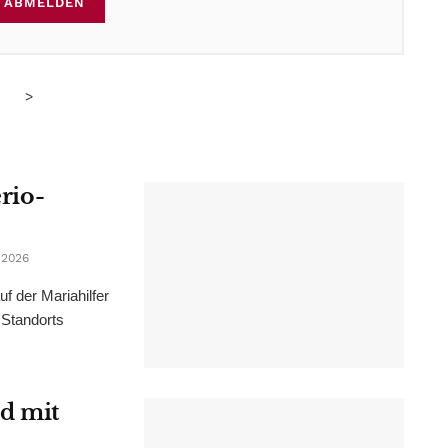
ABMELDEN
>
erio-
 2026
f der Mariahilfer
 Standorts
d mit