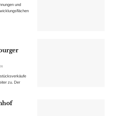
ohnungen und
wicklungsflächen
burger
26
dstücksverkäufe
iter zu. Der
nhof