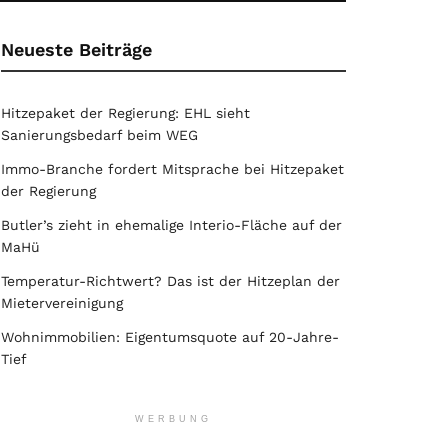
Neueste Beiträge
Hitzepaket der Regierung: EHL sieht
Sanierungsbedarf beim WEG
Immo-Branche fordert Mitsprache bei Hitzepaket
der Regierung
Butler’s zieht in ehemalige Interio-Fläche auf der
MaHü
Temperatur-Richtwert? Das ist der Hitzeplan der
Mietervereinigung
Wohnimmobilien: Eigentumsquote auf 20-Jahre-
Tief
WERBUNG