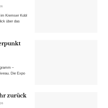
26
im Kremser Kobl
lick über das
werpunkt
ogramm –
niveau. Die Expo
ahr zurück
026