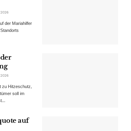
 2026
f der Mariahilfer
 Standorts
 der
ung
 2026
t zu Hitzeschutz,
tümer soll im
...
uote auf