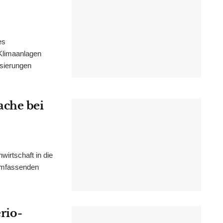
es
Klimaanlagen
isierungen
ache bei
irtschaft in die
 umfassenden
erio-