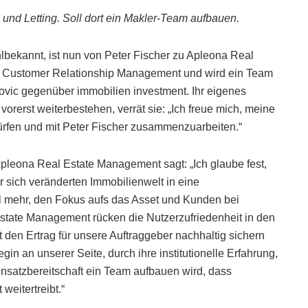
nd Letting. Soll dort ein Makler-Team aufbauen.
lbekannt, ist nun von Peter Fischer zu Apleona Real
of Customer Relationship Management und wird ein Team
ovic gegenüber immobilien investment. Ihr eigenes
orerst weiterbestehen, verrät sie: „Ich freue mich, meine
dürfen und mit Peter Fischer zusammenzuarbeiten.“
Apleona Real Estate Management sagt: „Ich glaube fest,
er sich veränderten Immobilienwelt in eine
l mehr, den Fokus aufs das Asset und Kunden bei
Estate Management rücken die Nutzerzufriedenheit in den
 den Ertrag für unsere Auftraggeber nachhaltig sichern
gin an unserer Seite, durch ihre institutionelle Erfahrung,
Einsatzbereitschaft ein Team aufbauen wird, dass
weitertreibt.“