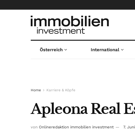
Österreich
International
Home
Karriere & Köpfe
Apleona Real Es
von
Onlineredaktion immobilien investment
7. Jun