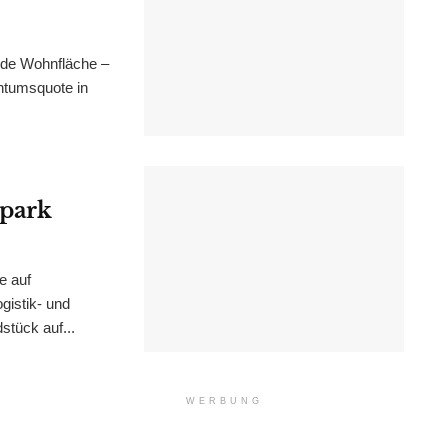
nde Wohnfläche –
ntumsquote in
epark
e auf
istik- und
stück auf...
WERBUNG