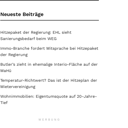
Neueste Beiträge
Hitzepaket der Regierung: EHL sieht
Sanierungsbedarf beim WEG
Immo-Branche fordert Mitsprache bei Hitzepaket
der Regierung
Butler’s zieht in ehemalige Interio-Fläche auf der
MaHü
Temperatur-Richtwert? Das ist der Hitzeplan der
Mietervereinigung
Wohnimmobilien: Eigentumsquote auf 20-Jahre-
Tief
WERBUNG