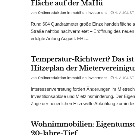
Fläche auf der MaHü
von
Onlineredaktion immobilien investment
4. AUGUST
Rund 604 Quadratmeter große Einzelhandelsfläche au
Straße nahtlos nachvermietet – Eröffnung des neuen
erfolgte Anfang August. EHL...
Temperatur-Richtwert? Das ist
Hitzeplan der Mietervereinig
von
Onlineredaktion immobilien investment
4. AUGUST
Interessenvertretung fordert Änderungen im Mietrech
Investitionsablöse und Mietzinsminderung. Der Eigen
Zuge der neuerlichen Hitzewelle Abkühlung zumindest
Wohnimmobilien: Eigentumsq
20-Jahre-Tief