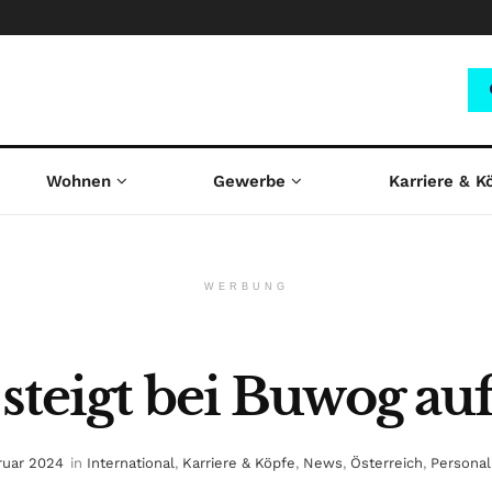
Wohnen
Gewerbe
Karriere & K
WERBUNG
steigt bei Buwog au
bruar 2024
in
International
,
Karriere & Köpfe
,
News
,
Österreich
,
Personal