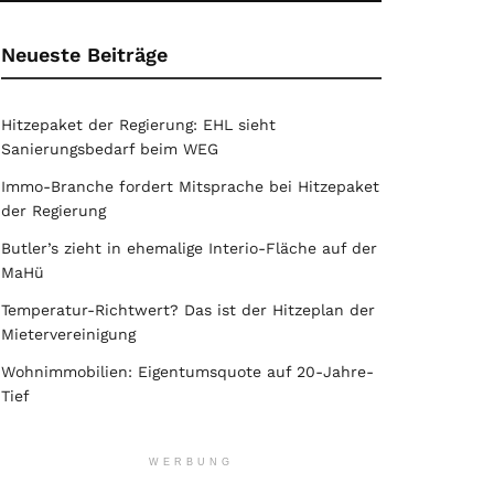
Neueste Beiträge
Hitzepaket der Regierung: EHL sieht
Sanierungsbedarf beim WEG
Immo-Branche fordert Mitsprache bei Hitzepaket
der Regierung
Butler’s zieht in ehemalige Interio-Fläche auf der
MaHü
Temperatur-Richtwert? Das ist der Hitzeplan der
Mietervereinigung
Wohnimmobilien: Eigentumsquote auf 20-Jahre-
Tief
WERBUNG