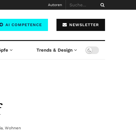
Autoren
AI COMPETENCE
NEWSLETTER
öpfe
Trends & Design
f
ia
,
Wohnen