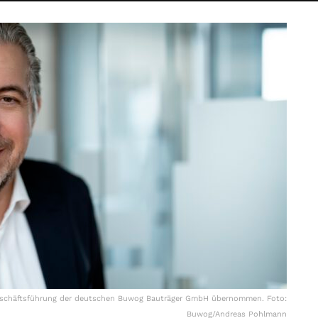
e Geschäftsführung der deutschen Buwog Bauträger GmbH übernommen. Foto:
Buwog/Andreas Pohlmann