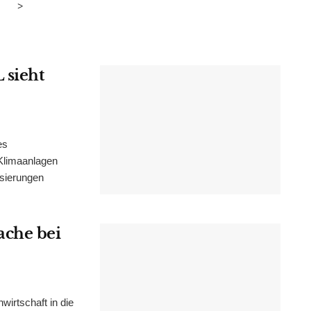
>
 sieht
es
Klimaanlagen
isierungen
ache bei
irtschaft in die