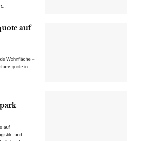
...
uote auf
nde Wohnfläche –
ntumsquote in
epark
e auf
istik- und