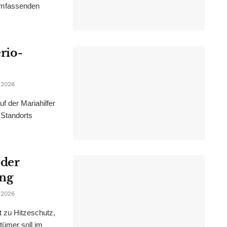
 umfassenden
erio-
 2026
f der Mariahilfer
 Standorts
 der
ung
 2026
t zu Hitzeschutz,
tümer soll im