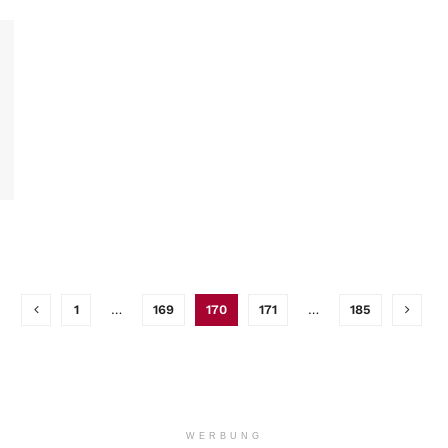
1
…
169
170
171
…
185
WERBUNG