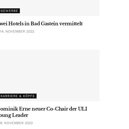
GEWERBE
wei Hotels in Bad Gastein vermittelt
14. NOVEMBER 2022
KARRIERE & KÖPFE
ominik Erne neuer Co-Chair der ULI
oung Leader
9. NOVEMBER 2022