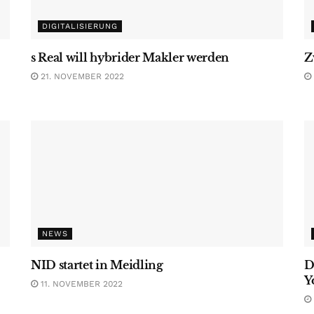
DIGITALISIERUNG
s Real will hybrider Makler werden
Z
21. NOVEMBER 2022
NEWS
NID startet in Meidling
D
Y
11. NOVEMBER 2022