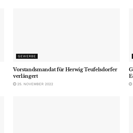
GEWERBE
Vorstandsmandat für Herwig Teufelsdorfer
G
verlängert
E
25. NOVEMBER 2022