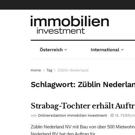
Österreich
International
Home
Tag
Züblin Nederland
Schlagwort:
Züblin Nederla
Strabag-Tochter erhält Auf
von
Onlineredaktion immobilien investment
18. FEBRUA
Züblin Nederland NV mit Bau von über 500 Mietwohnu
Nederland BV hat den Auftrag für ...